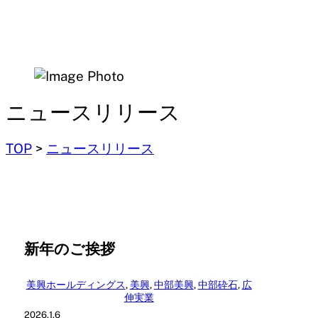
ニュースリリース
TOP
>
ニュースリリース
新年のご挨拶
美興ホールディングス
, 
美興
, 
中部美興
, 
中部砕石
, 
広
伸実業
2026.1.6