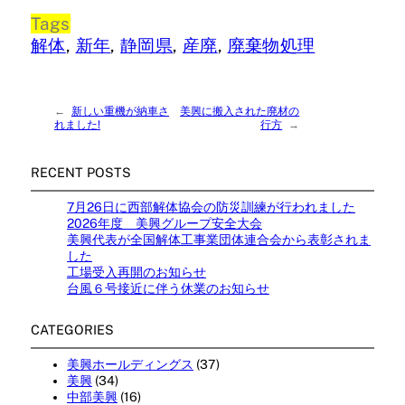
Tags
解体
, 
新年
, 
静岡県
, 
産廃
, 
廃棄物処理
←
新しい重機が納車さ
美興に搬入された廃材の
れました!
行方
→
RECENT POSTS
7月26日に西部解体協会の防災訓練が行われました
2026年度 美興グループ安全大会
美興代表が全国解体工事業団体連合会から表彰されま
した
工場受入再開のお知らせ
台風６号接近に伴う休業のお知らせ
CATEGORIES
美興ホールディングス
(37)
美興
(34)
中部美興
(16)