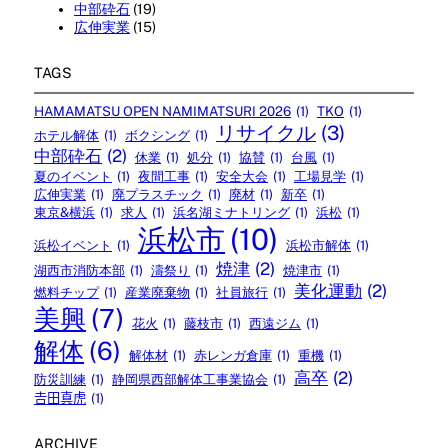
中部砕石
(19)
広伸実業
(15)
TAGS
HAMAMATSU OPEN NAMIMATSURI 2026
(1)
TKO
(1)
リサイクル
(3)
ホテル解体
(1)
ボクシング
(1)
中部砕石
(2)
休業
(1)
処分
(1)
協賛
(1)
台風
(1)
夏のイベント
(1)
夜間工事
(1)
安全大会
(1)
工場見学
(1)
広伸実業
(1)
廃プラスチック
(1)
廃材
(1)
新卒
(1)
東京&横浜
(1)
求人
(1)
浜名湖ミナトリング
(1)
浜松
(1)
浜松市
(10)
浜松イベント
(1)
浜松市解体
(1)
焼津
(2)
湖西市消防本部
(1)
濤祭り
(1)
焼津市
(1)
美化運動
(2)
燃料チップ
(1)
産業廃棄物
(1)
社員旅行
(1)
美興
(7)
花火
(1)
藤枝市
(1)
西遠ジム
(1)
解体
(6)
解体材
(1)
赤レンガ倉庫
(1)
重機
(1)
高卒
(2)
防災訓練
(1)
静岡県西部解体工事業協会
(1)
𠮷田真虎
(1)
ARCHIVE